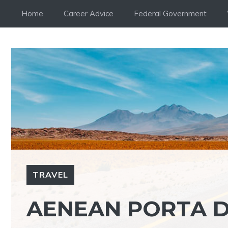
Skip
Home
Career Advice
Federal Government
to
content
TRAVEL
AENEAN PORTA D