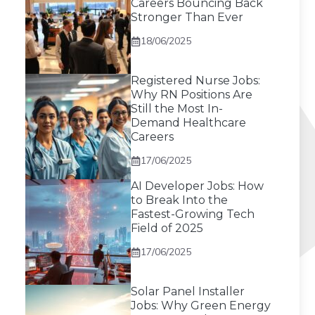
Careers Bouncing Back
Stronger Than Ever
18/06/2025
Registered Nurse Jobs:
Why RN Positions Are
Still the Most In-
Demand Healthcare
Careers
17/06/2025
AI Developer Jobs: How
to Break Into the
Fastest-Growing Tech
Field of 2025
17/06/2025
Solar Panel Installer
Jobs: Why Green Energy