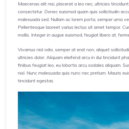
Maecenas elit nisi, placerat a leo nec, ultricies tincid
consectetur. Donec euismod quam quis sollicitudin accum
malesuada sed. Nullam ac lorem porta, semper urna vel,
Pellentesque laoreet varius lectus sit amet tempor. Cur
mollis. Integer in augue euismod, feugiat libero at, fe
Vivamus nisl odio, semper at erat non, aliquet sollicitudi
ultricies dolor. Aliquam eleifend arcu in dui tincidunt p
finibus feugiat leo, eu lobortis arcu sodales aliquam. 
nisl. Nunc malesuada quis nunc nec pretium. Mauris euis
tincidunt egestas.