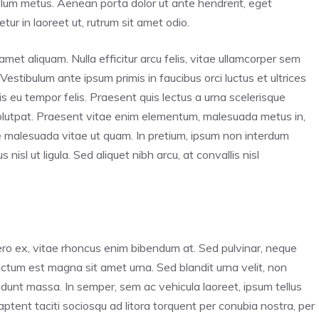
bulum metus. Aenean porta dolor ut ante hendrerit, eget
ur in laoreet ut, rutrum sit amet odio.
amet aliquam. Nulla efficitur arcu felis, vitae ullamcorper sem
 Vestibulum ante ipsum primis in faucibus orci luctus et ultrices
s eu tempor felis. Praesent quis lectus a urna scelerisque
volutpat. Praesent vitae enim elementum, malesuada metus in,
e malesuada vitae ut quam. In pretium, ipsum non interdum
nisl ut ligula. Sed aliquet nibh arcu, at convallis nisl
ero ex, vitae rhoncus enim bibendum at. Sed pulvinar, neque
 dictum est magna sit amet urna. Sed blandit urna velit, non
cidunt massa. In semper, sem ac vehicula laoreet, ipsum tellus
 aptent taciti sociosqu ad litora torquent per conubia nostra, per